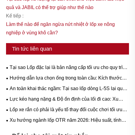
quả và JABIL có thể trợ giúp như thế nào
Kế tiếp :
Làm thế nào để ngăn ngừa nứt nhiệt ở lốp xe nông
nghiệp ở vùng khô cằn?
Tin tức liên quan
Tại sao Lốp đặc lại là bản nâng cấp tối ưu cho quy trình
làm việc hạng nặng?
Hướng dẫn lựa chọn ống trong toàn cầu: Kích thước
phổ biến và ứng dụng dựa trên kịch bản cho cao su tự
An toàn khai thác ngầm: Tại sao lốp dòng L-5S lại quan
nhiên và cao su butyl
trọng để loại bỏ thời gian ngừng hoạt động tốn kém của
Lực kéo hạng nặng & Độ ổn định của lối đi cao: Xu
LHD
hướng nhu cầu lốp cao su cho xe tải Reach và Hướng
Lốp xe rắn có phải là yếu tố thay đổi cuộc chơi tối ưu
dẫn vận hành
cho các hoạt động hạng nặng không?
Xu hướng ngành lốp OTR năm 2026: Hiệu suất, tính
bền vững và đổi mới dịch vụ