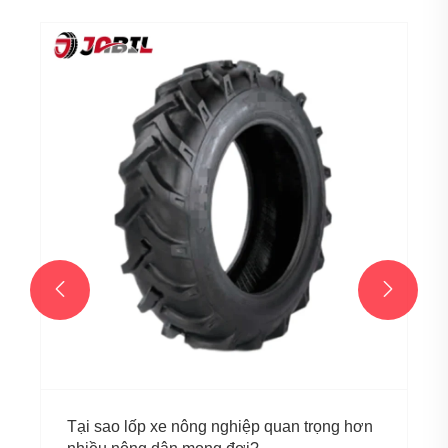
Cấp độ lớp của lốp OTR cho biết điều gì và
môi trường làm việc phù hợp cho lốp OTR
với các cấp độ lớp khác nhau là gì?
Xem thêm >>

