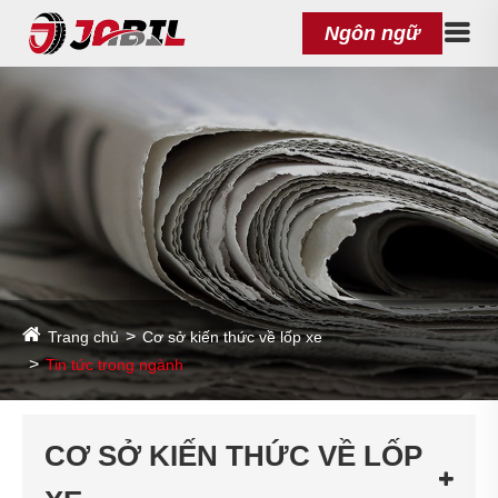
Ngôn ngữ
Trang chủ
Cơ sở kiến ​​thức về lốp xe
Tin tức trong ngành
CƠ SỞ KIẾN ​​THỨC VỀ LỐP