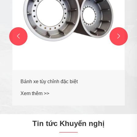


Tin tức Khuyến nghị