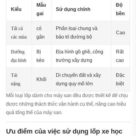
Mẫu
Độ
Kiểu
Sử dụng chính
gai
bền
Tất cả
có
Phân loại chung và
Cao
các mùa
gân
bảo trì đường bộ
Đường
Bị
Địa hình gồ ghề, công
Rất
địa hình
kéo
trường xây dựng
cao
Tải
Di chuyển đất và xây
Đặc
Khối
nặng
dựng quy mô lớn
biệt
Mỗi loại lốp dành cho máy san đều được thiết kế để chịu
được những thách thức vận hành cụ thể, nâng cao hiệu
quả tổng thể của máy san.
Ưu điểm của việc sử dụng lốp xe học