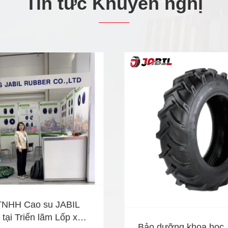
Tin tức Khuyến nghị
TNHH Cao su JABIL
tại Triển lãm Lốp xe
Bảo dưỡng khoa học, 