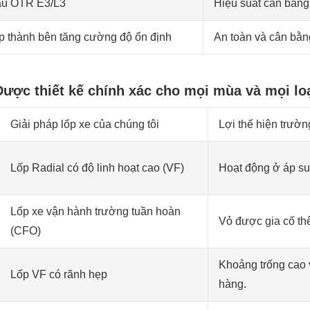
u OTR E3/L3
Hiệu suất cân bằng 
p thành bên tăng cường độ ổn định
An toàn và cân bằng
ược thiết kế chính xác cho mọi mùa và mọi loạ
Giải pháp lốp xe của chúng tôi
Lợi thế hiện trườn
Lốp Radial có độ linh hoạt cao (VF)
Hoạt động ở áp suấ
Lốp xe vận hành trường tuần hoàn
Vỏ được gia cố thê
(CFO)
Khoảng trống cao v
Lốp VF có rãnh hẹp
hàng.