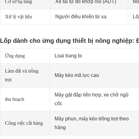
Cơ sở hạ tầng
Xe tải tự đổ khớp nối (ADT)
Mẫ
Xử lý vật liệu
Người điều khiển từ xa
Lố
Lốp dành cho ứng dụng thiết bị nông nghiệp: Đ
Ứng dụng
Loại trang bị
Làm đất và trồng
Máy kéo mã lực cao
trọt
Máy gặt đập liên hợp, xe chở ngũ
thu hoạch
cốc
Máy phun, máy kéo trồng trọt theo
Công việc cắt hàng
hàng