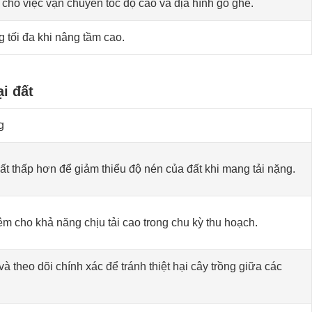
cho việc vận chuyển tốc độ cao và địa hình gồ ghề.
 tối đa khi nâng tầm cao.
i đất
g
t thấp hơn để giảm thiểu độ nén của đất khi mang tải nặng.
m cho khả năng chịu tải cao trong chu kỳ thu hoạch.
à theo dõi chính xác để tránh thiệt hại cây trồng giữa các