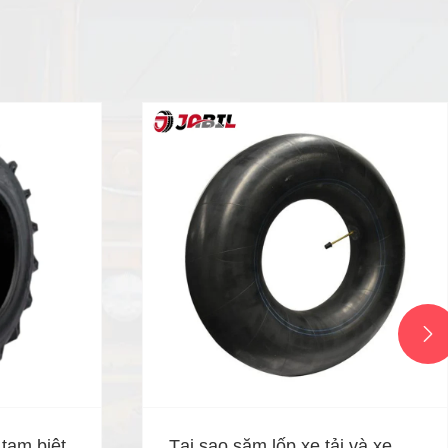

tạm biệt
Tại sao săm lốp xe tải và xe