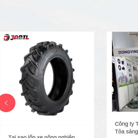

Công ty 
Tỏa sáng 
Tại sao lốp xe nông nghiệp