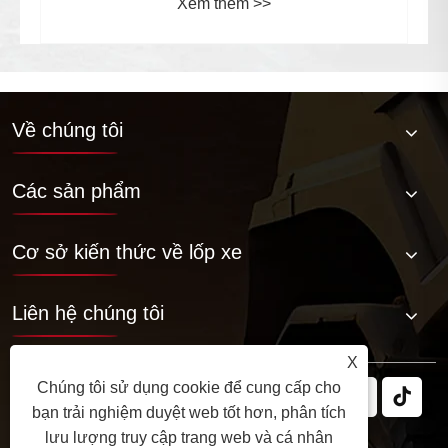
Xem thêm >>
Về chúng tôi
Các sản phẩm
Cơ sở kiến ​​thức về lốp xe
Liên hệ chúng tôi
X
Chúng tôi sử dụng cookie để cung cấp cho
bạn trải nghiệm duyệt web tốt hơn, phân tích
lưu lượng truy cập trang web và cá nhân