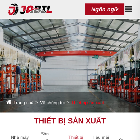
Ngôn ngữ
Trang chủ
Về chúng tôi
Thiết bị sản xuất
THIẾT BỊ SẢN XUẤT
Sản
Nhà máy
Thiết bị
Hậu mãi