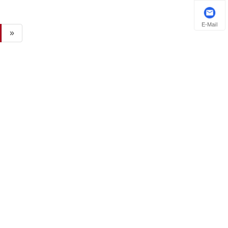
30x145x205,
, 178x73 và các
E-Mail
 khác cho các mẫu
»
yota, Nichiyu,
 và Crown.