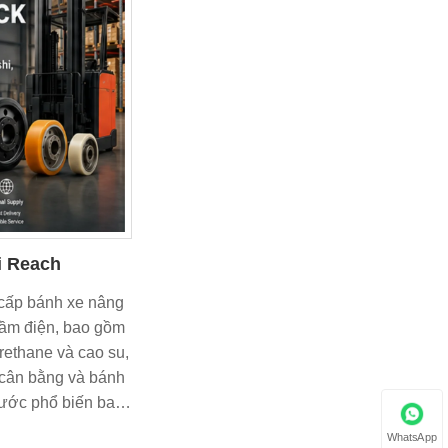
i Reach
cấp bánh xe nâng
tầm điện, bao gồm
rethane và cao su,
 cân bằng và bánh
hước phổ biến bao
 330x145x190,
WhatsApp