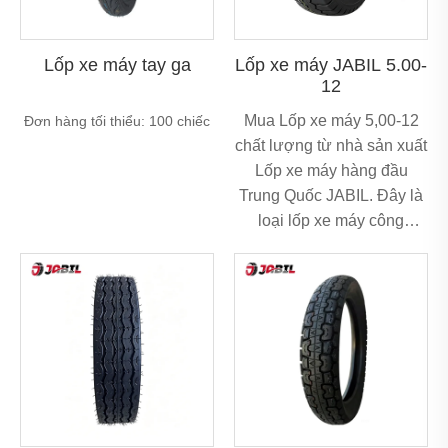
Lốp xe máy tay ga
Lốp xe máy JABIL 5.00-
12
Mua Lốp xe máy 5,00-12
Đơn hàng tối thiểu: 100 chiếc
chất lượng từ nhà sản xuất
Lốp xe máy hàng đầu
Trung Quốc JABIL. Đây là
loại lốp xe máy công
nghiệp chất lượng cao
được sản xuất bởi nhà sản
xuất chuyên nghiệp Trung
Quốc, nhà cung cấp Trung
Quốc và nhà máy Trung
Quốc với năng lực sản
xuất mạnh mẽ và kinh
nghiệm xuất khẩu ổn định.
Là nhà cung cấp trực tiếp