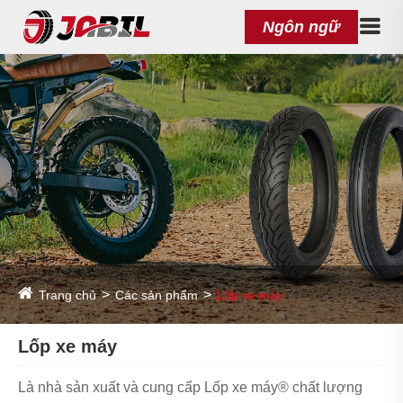
Ngôn ngữ
Trang chủ
Các sản phẩm
Lốp xe máy
Lốp xe máy
Là nhà sản xuất và cung cấp Lốp xe máy® chất lượng