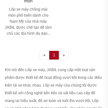
mòn
Mỹ Latinh. Là nhà cung
hàng ngày, mang lại giá trị
cấp trực tiếp tại nhà máy
cạnh tranh nhất cho thị
Lốp xe máy chống mài
với hơn 15 năm kinh
trường xe máy toàn cầu.
mòn phổ biến dành cho
nghiệm xuất khẩu, chúng
Nam Mỹ của nhà máy
tôi chế tạo từng loại lốp
JABIL được chế tạo để làm
4,00-8 để xử lý các điều
chủ các địa hình đa dạng
kiện thực tế mà khách
của khu vực, kết hợp độ
hàng của bạn đi lại: nắng
bám chắc chắn, khả năng
nóng gay gắt, đường ngập
thích ứng với khí hậu và
«
1
»
nước mưa, đường ổ gà và
tuổi thọ lâu dài. Lốp xe sử
quãng đường di chuyển
dụng thân xe được gia cố
dày đặc hàng ngày.
cường độ cao giúp cân
Khi nói đến Lốp xe máy, JABIL cung cấp một loạt sản
bằng tính linh hoạt và ổn
phẩm được thiết kế để hoạt động vượt trội trong các điều
định, dễ dàng xử lý đường
kiện lái xe khác nhau. Lốp xe máy của chúng tôi được
thành phố, đường núi,
thiết kế với công nghệ tiên tiến và vật liệu cao cấp để
đường nông thôn lầy lội và
đường rải sỏi.
mang lại hiệu suất, độ an toàn và tuổi thọ vượt trội. Lốp