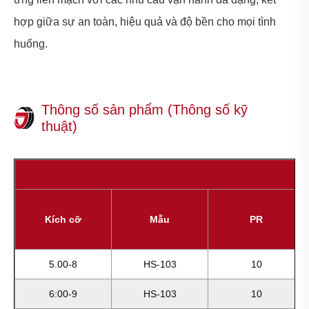
hợp giữa sự an toàn, hiệu quả và độ bền cho mọi tình
huống.
Thông số sản phẩm (Thông số kỹ
thuật)
Kích cỡ
Mẫu
PR
5.00-8
HS-103
10
6:00-9
HS-103
10