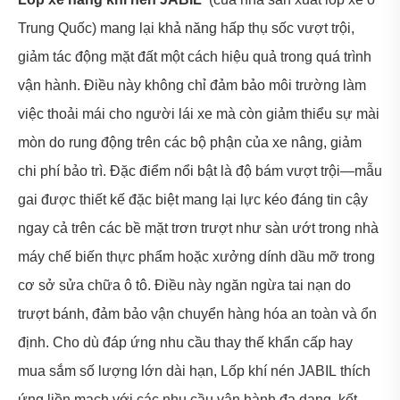
Trung Quốc) mang lại khả năng hấp thụ sốc vượt trội,
giảm tác động mặt đất một cách hiệu quả trong quá trình
vận hành. Điều này không chỉ đảm bảo môi trường làm
việc thoải mái cho người lái xe mà còn giảm thiểu sự mài
mòn do rung động trên các bộ phận của xe nâng, giảm
chi phí bảo trì. Đặc điểm nổi bật là độ bám vượt trội—mẫu
gai được thiết kế đặc biệt mang lại lực kéo đáng tin cậy
ngay cả trên các bề mặt trơn trượt như sàn ướt trong nhà
máy chế biến thực phẩm hoặc xưởng dính dầu mỡ trong
cơ sở sửa chữa ô tô. Điều này ngăn ngừa tai nạn do
trượt bánh, đảm bảo vận chuyển hàng hóa an toàn và ổn
định. Cho dù đáp ứng nhu cầu thay thế khẩn cấp hay
mua sắm số lượng lớn dài hạn, Lốp khí nén JABIL thích
ứng liền mạch với các nhu cầu vận hành đa dạng, kết