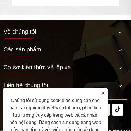
Về chúng tôi
Các sản phẩm
Cơ sở kiến ​​thức về lốp xe
Liên hệ chúng tôi
X
Chúng tôi sử dụng cookie để cung cấp cho
bạn trải nghiệm duyệt web tốt hơn, phân tích
lưu lượng truy cập trang web và cá nhân
hóa nội dung. Bằng cách sử dụng trang web
này, bạn đồng ý với việc chúng tôi sử dụng
Bản quyền © 2025 Công ty TNHH Cao su JABIL. Mọi quyền được bảo