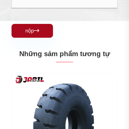
nộp

Những sảm phẩm tương tự
Lốp xe học sinh
Xem thêm >>