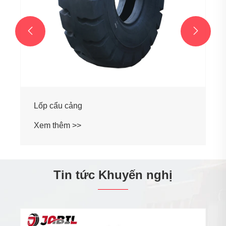


Tin tức Khuyến nghị