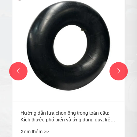
Xu hướng nhu cầu đối với lốp OTR xuyên
tâm kinh tế trong bối cảnh mở rộng khai thác
ở Châu Phi
Xem thêm >>


n
tyl